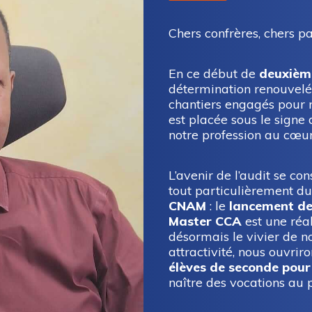
Chers confrères, chers pa
En ce début de
deuxièm
détermination renouvelée
chantiers engagés pour 
est placée sous le signe 
notre profession au cœur 
L’avenir de l’audit se con
tout particulièrement d
CNAM
: le
lancement de
Master CCA
est une réa
désormais le vivier de no
attractivité, nous ouvri
élèves de seconde pour
naître des vocations au p