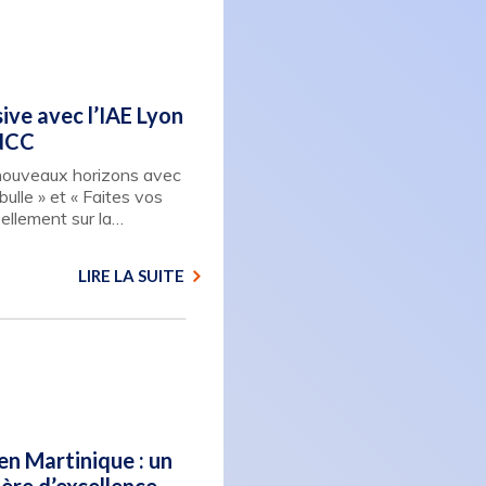
ive avec l’IAE Lyon
CNCC
nouveaux horizons avec
ulle » et « Faites vos
éellement sur la…
LIRE LA SUITE
n Martinique : un