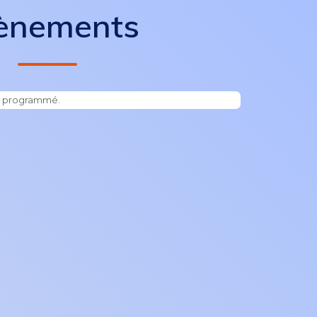
ènements
t programmé.