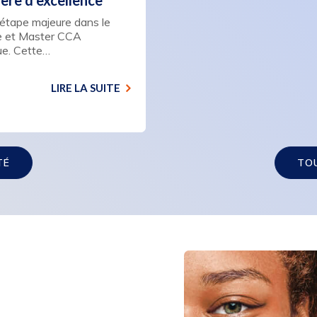
ière d’excellence
’étape majeure dans le
ce et Master CCA
que. Cette…
LIRE LA SUITE
TÉ
TO
: