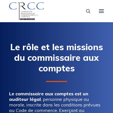
LA CRCC
Le rôle et les missions
DÉCOUVRIR LA PROFESSION
du commissaire aux
À LA UNE
comptes
VOUS ÊTES ÉTUDIANT
VOUS ÊTES …
Le commissaire aux comptes est un
auditeur légal
, personne physique ou
morale, inscrite dans les conditions prévues
au Code de commerce. Exerçant au